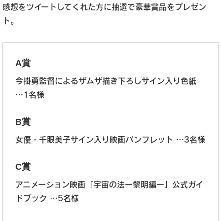
感想をツイートしてくれた方に抽選で豪華賞品をプレゼン
ト。
A賞
今掛勇監督によるザムザ描き下ろしサイン入り色紙
…1名様
B賞
女優・千眼美子サイン入り映画パンフレット …3名様
C賞
アニメーション映画「宇宙の法ー黎明編ー」公式ガイ
ドブック …5名様