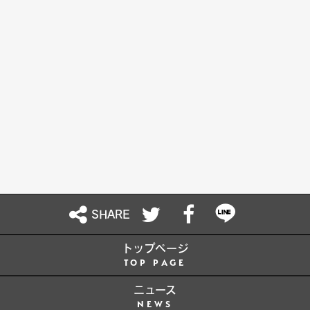
<応募資格>
ご自身の個人用Twitterアカウントを保有し、
「@HSPicStd」をフォローされている方。
日本国内に在住の方。
映画『宇宙の法ー黎明編ー』を映画館で観た方。
本規約に同意いただける方。
<当選発表と注意事項>
厳正な抽選の上、運営事務局から当選者の方へのダイレクト
メッセージをもって、当選の発表とかえさせていただきま
SHARE
す。
当選に関するお問い合わせには回答いたしません。
トップページ
当選連絡後、ダイレクトメッセージ内にご案内する応募フォ
TOP PAGE
ームに72時間以内に必要事項をご入力いただかない場合、
当選が無効となりますのでご注意ください。
ニュース
NEWS
当選者の住所・転居先不明・長期不在などにより賞品をお