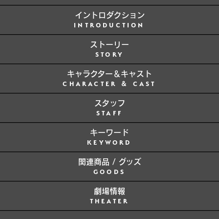
届けできない場合には、当選を無効とさせていただきます。
イントロダクション
応募後に「@HSPicStd」へのフォローを外された場合に
INTRODUCTION
は、当選を無効とさせていただきます。
ストーリー
賞品の交換・返却はお受けできません。また、賞品の転売や
STORY
オークション出品は禁止とさせていただきます。
キャラクター＆キャスト
CHARACTER ＆ CAST
<個人情報の取り扱いについて>
スタッフ
STAFF
取得した個人情報は、幸福の科学出版(株)又はその業務委託
先(以下総称して「当社ら」という)が当選者への賞品の発
キーワード
送・連絡のために利用させていただきます。
KEYWORD
また、個人を特定しない統計情報として映画の宣伝に利用さ
関連商品 / グッズ
せていただく場合がございます。
GOODS
応募者の個人情報を応募者の同意なしに当社ら以外の第三
劇場情報
者に開示・提供することはありません。（法令等により開示
THEATER
を求められた場合を除く）