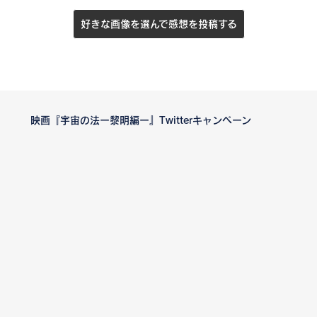
合、抽選の対象になりませんので、ご注意ください。
好きな画像を選んで感想を投稿する
(4)当選者にはダイレクトメッセージでお知らせいたします。
【Twitterキャンペーン応募利用規約】
<キャンペーン期間>
映画『宇宙の法ー黎明編ー』Twitterキャンペーン
10/11(金)～11/9(金)
<プレゼント内容>
A賞 今掛勇監督によるザムザ描き下ろしサイン入り色紙 …1名様
B賞 女優・千眼美子サイン入り映画パンフレット …3名様
C賞 アニメーション映画「宇宙の法ー黎明編ー」公式ガイドブッ
ク …5名様